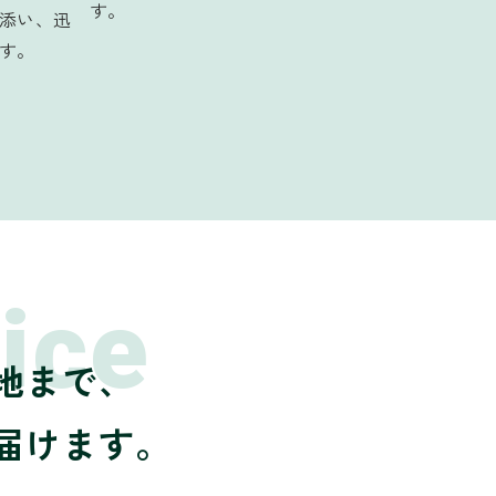
す。
添い、迅
す。
ice
地まで、
届けます。