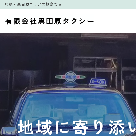
那須・黒田原エリアの移動なら
コ
ン
テ
ン
ツ
へ
ス
キ
ッ
プ
地域に寄り添