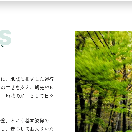
s
て、
心に、地域に根ざした運行
まの生活を支え、観光やビ
、「地域の足」として日々
安全」
という基本姿勢で
えし、安心してお乗りいた